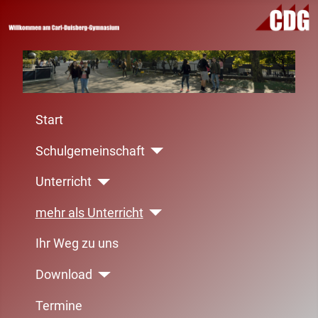
Start
Schulgemeinschaft
Unterricht
mehr als Unterricht
Ihr Weg zu uns
Download
Termine