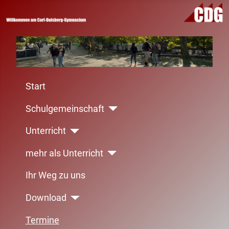
Start
Schulgemeinschaft
Unterricht
mehr als Unterricht
Ihr Weg zu uns
Download
Termine