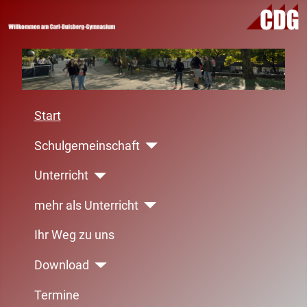
Start
Schulgemeinschaft
Unterricht
mehr als Unterricht
Ihr Weg zu uns
Download
Termine