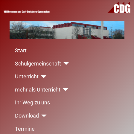
Start
Schulgemeinschaft
Unterricht
mehr als Unterricht
Ihr Weg zu uns
Download
Termine