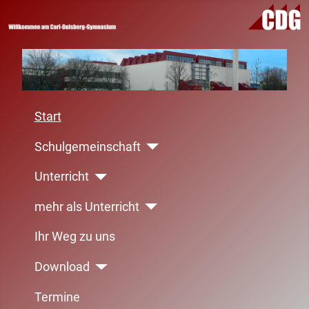
Start
Schulgemeinschaft
Unterricht
mehr als Unterricht
Ihr Weg zu uns
Download
Termine