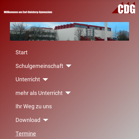
Start
Schulgemeinschaft
Unterricht
mehr als Unterricht
Ihr Weg zu uns
Download
Termine