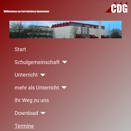
Start
Schulgemeinschaft
Unterricht
mehr als Unterricht
Ihr Weg zu uns
Download
Termine