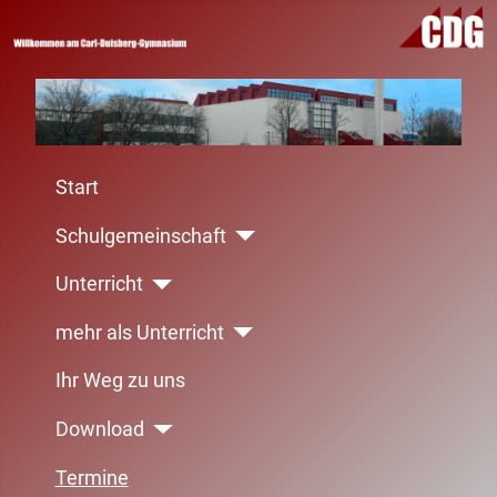
Start
Schulgemeinschaft
Unterricht
mehr als Unterricht
Ihr Weg zu uns
Download
Termine