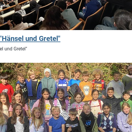
"Hänsel und Gretel"
l und Gretel"