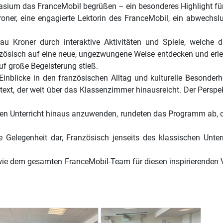
asium das FranceMobil begrüßen – ein besonderes Highlight für
 Kroner, eine engagierte Lektorin des FranceMobil, ein abwech
au Kroner durch interaktive Aktivitäten und Spiele, welch
zösisch auf eine neue, ungezwungene Weise entdecken und erle
uf große Begeisterung stieß.
Einblicke in den französischen Alltag und kulturelle Besonderh
text, der weit über das Klassenzimmer hinausreicht. Der Perspek
den Unterricht hinaus anzuwenden, rundeten das Programm ab, oh
ge Gelegenheit dar, Französisch jenseits des klassischen U
wie dem gesamten FranceMobil-Team für diesen inspirierenden Vo