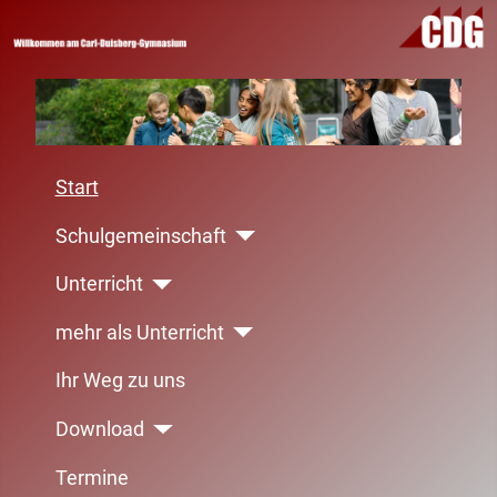
Start
Schulgemeinschaft
Unterricht
mehr als Unterricht
Ihr Weg zu uns
Download
Termine