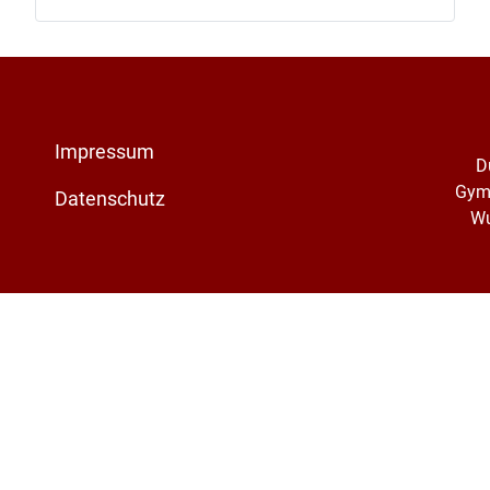
Impressum
D
Gym
Datenschutz
Wu