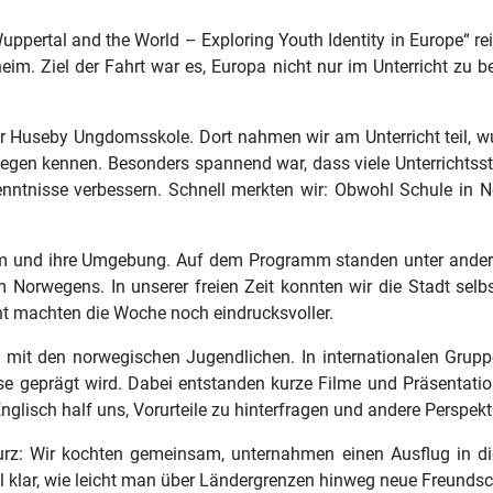
pertal and the World – Exploring Youth Identity in Europe“ re
Ziel der Fahrt war es, Europa nicht nur im Unterricht zu besp
der Huseby Ungdomsskole. Dort nahmen wir am Unterricht teil,
egen kennen. Besonders spannend war, dass viele Unterrichtsst
nntnisse verbessern. Schnell merkten wir: Obwohl Schule in N
eim und ihre Umgebung. Auf dem Programm standen unter and
Norwegens. In unserer freien Zeit konnten wir die Stadt selbs
t machten die Woche noch eindrucksvoller.
t mit den norwegischen Jugendlichen. In internationalen Gruppe
üsse geprägt wird. Dabei entstanden kurze Filme und Präsentat
lisch half uns, Vorurteile zu hinterfragen und andere Perspek
urz: Wir kochten gemeinsam, unternahmen einen Ausflug in di
l klar, wie leicht man über Ländergrenzen hinweg neue Freundsc